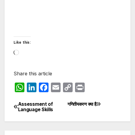
Like this:
Loading…
Share this article
W
Li
F
E
C
P
h
n
a
m
o
ri
at
k
c
ail
p
nt
Assessment of
गणितीयकरण क्या है
Post
Language Skills
s
e
e
y
navigation
A
dI
b
Li