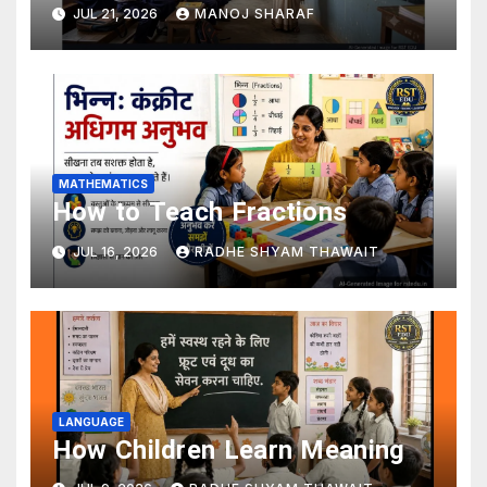
JUL 21, 2026
MANOJ SHARAF
MATHEMATICS
How to Teach Fractions
JUL 16, 2026
RADHE SHYAM THAWAIT
LANGUAGE
How Children Learn Meaning