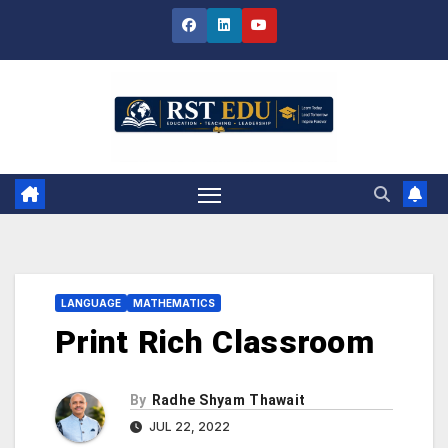
Skip
to
content
LANGUAGE
MATHEMATICS
Print Rich Classroom
By
Radhe Shyam Thawait
JUL 22, 2022