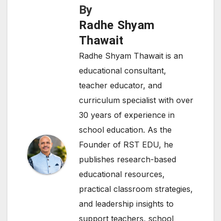
p
n
o
n
By
p
o
k
Radhe Shyam
k
Thawait
Radhe Shyam Thawait is an
educational consultant,
teacher educator, and
curriculum specialist with over
30 years of experience in
school education. As the
Founder of RST EDU, he
publishes research-based
educational resources,
practical classroom strategies,
and leadership insights to
support teachers, school