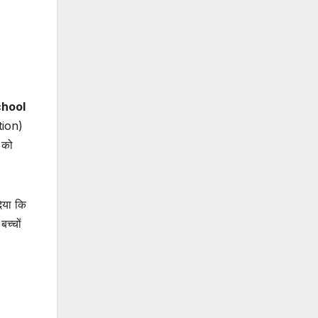
chool
tion)
 को
िया कि
च्चों