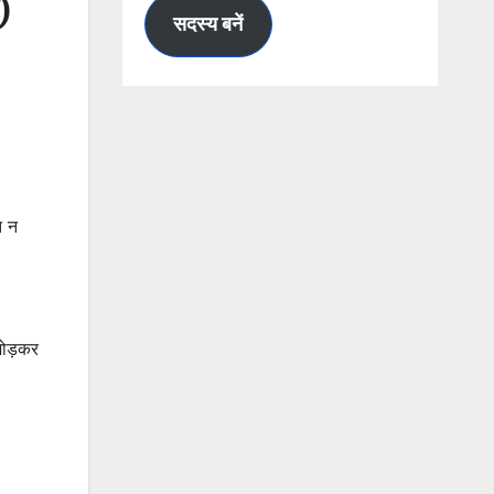
)
करें
सदस्य बनें
त न
 जोड़कर