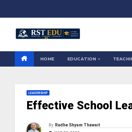
Skip
to
content
HOME
EDUCATION
TEACH
LEADERSHIP
Effective School Lea
By
Radhe Shyam Thawait